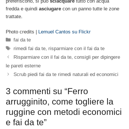
preferiscono, si può
sciacquare
tutto con acqua
fredda e quindi
asciugare
con un panno tutte le zone
trattate.
Photo credits |
Lemuel Cantos su Flickr
Categorie
fai da te
Tag
rimedi fai da te
,
risparmiare con il fai da te
Risparmiare con il fai da te, consigli per dipingere
le pareti esterne
Scrub piedi fai da te rimedi naturali ed economici
3 commenti su “Ferro
arrugginito, come togliere la
ruggine con metodi economici
e fai da te”