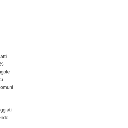
atti
0%
ngole
ci
 comuni
ggiati
ende