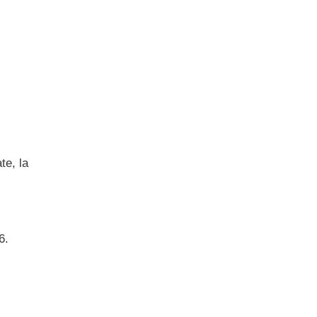
te, la
6.