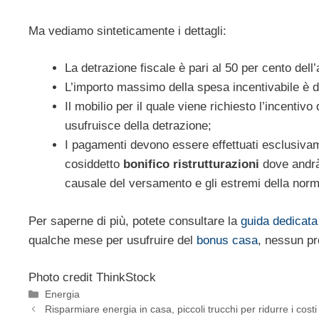
Ma vediamo sinteticamente i dettagli:
La detrazione fiscale è pari al 50 per cento dell
L’importo massimo della spesa incentivabile è d
Il mobilio per il quale viene richiesto l’incentiv
usufruisce della detrazione;
I pagamenti devono essere effettuati esclusivam
cosiddetto
bonifico ristrutturazioni
dove andrà i
causale del versamento e gli estremi della norma
Per saperne di più, potete consultare la
guida dedicata
qualche mese per usufruire del
bonus casa
, nessun pr
Photo credit ThinkStock
Categorie
Energia
Risparmiare energia in casa, piccoli trucchi per ridurre i costi 