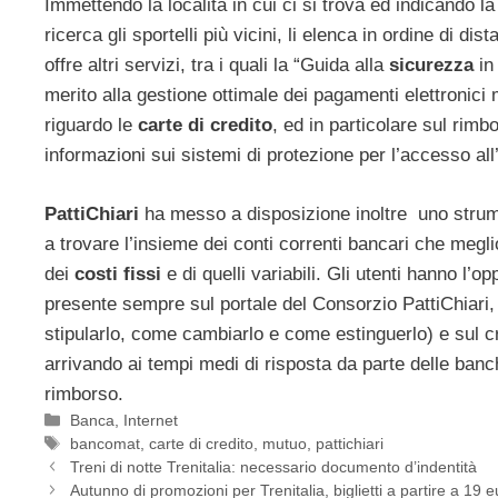
Immettendo la località in cui ci si trova ed indicando l
ricerca gli sportelli più vicini, li elenca in ordine di di
offre altri servizi, tra i quali la “Guida alla
sicurezza
i
merito alla gestione ottimale dei pagamenti elettronici
riguardo le
carte di credito
, ed in particolare sul rim
informazioni sui sistemi di protezione per l’accesso all’
PattiChiari
ha messo a disposizione inoltre uno stru
a trovare l’insieme dei conti correnti bancari che megl
dei
costi fissi
e di quelli variabili. Gli utenti hanno l’
presente sempre sul portale del Consorzio PattiChiari,
stipularlo, come cambiarlo e come estinguerlo) e sul cre
arrivando ai tempi medi di risposta da parte delle banch
rimborso.
Categorie
Banca
,
Internet
Tag
bancomat
,
carte di credito
,
mutuo
,
pattichiari
Treni di notte Trenitalia: necessario documento d’indentità
Autunno di promozioni per Trenitalia, biglietti a partire a 19 