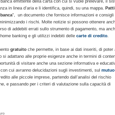
a banca emittente della carta con cui si vuole prelevare, il si
stanza in linea d’aria e li identifica, quindi, su una mappa.
Patt
n
banca
”, un documento che fornisce informazioni e consigli 
 minimizzando i rischi. Molte notizie si possono ottenere anc
borso di addebiti errati sullo strumento di pagamento, ma anc
home banking e gli utilizzi indebiti delle
carte di credito
.
mento
gratuito
che permette, in base ai dati inseriti, di poter
io si adattano alle proprie esigenze anche in termini di cont
opportunità di visitare anche una sezione informativa e educat
 con cui avranno delucidazioni sugli investimenti, sul
mutuo
dito alle piccole imprese, partendo dall’analisi del rischio
e, e passando per i criteri di valutazione sulla capacità di
euro