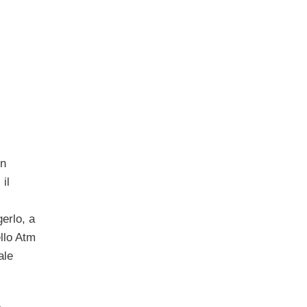
on
, il
erlo, a
llo Atm
ale