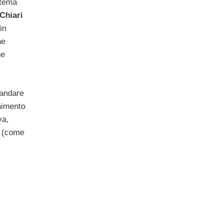
stema
iChiari
in
he
he
 andare
enimento
iva,
(come