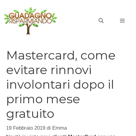
Vai
al
MEN
contenuto
Mastercard, come
evitare rinnovi
involontari dopo il
primo mese
gratuito
19 Febbraio 2019
di
Emma