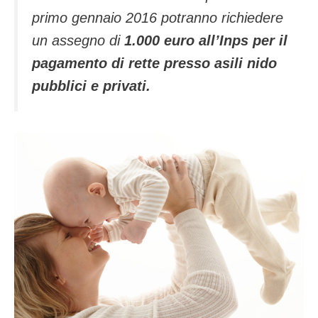
primo gennaio 2016 potranno richiedere
un assegno di
1.000 euro all’Inps per il
pagamento di rette presso asili nido
pubblici e privati.