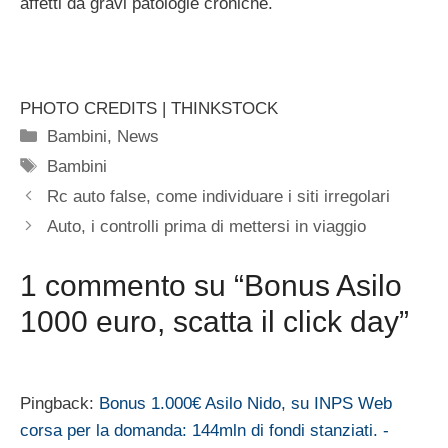
affetti da gravi patologie croniche.
PHOTO CREDITS | THINKSTOCK
Categorie
Bambini
,
News
Tag
Bambini
Rc auto false, come individuare i siti irregolari
Auto, i controlli prima di mettersi in viaggio
1 commento su “Bonus Asilo
1000 euro, scatta il click day”
Pingback:
Bonus 1.000€ Asilo Nido, su INPS Web
corsa per la domanda: 144mln di fondi stanziati. -