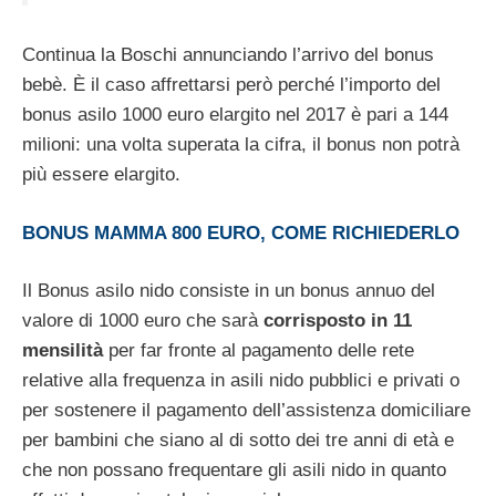
Continua la Boschi annunciando l’arrivo del bonus
bebè. È il caso affrettarsi però perché l’importo del
bonus asilo 1000 euro elargito nel 2017 è pari a 144
milioni: una volta superata la cifra, il bonus non potrà
più essere elargito.
BONUS MAMMA 800 EURO, COME RICHIEDERLO
Il Bonus asilo nido consiste in un bonus annuo del
valore di 1000 euro che sarà
corrisposto in 11
mensilità
per far fronte al pagamento delle rete
relative alla frequenza in asili nido pubblici e privati o
per sostenere il pagamento dell’assistenza domiciliare
per bambini che siano al di sotto dei tre anni di età e
che non possano frequentare gli asili nido in quanto