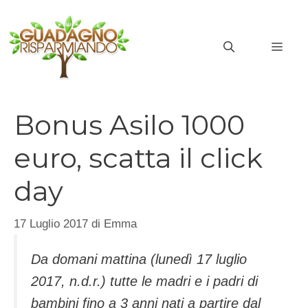
Vai
al
MEN
contenuto
Bonus Asilo 1000
euro, scatta il click
day
17 Luglio 2017
di
Emma
Da domani mattina (lunedì 17 luglio
2017, n.d.r.) tutte le madri e i padri di
bambini fino a 3 anni nati a partire dal