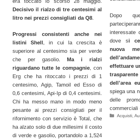
era toccato lo scorso 28 maggio.
Decisivo il rialzo di tre centesimi al
Dopo que
litro nei prezzi consigliati da Q8
.
partecipe
interessate
Progressi consistenti anche nei
dove s
i c
listini Shell
, in cui la crescita è
nuova met
superiore al centesimo sia per verde
dell’andamen
che per gasolio.
Ma i rialzi
effettuare u
riguardano tutte le compagnie
, con
trasparent
Erg che ha ritoccato i prezzi di 1
dell’area e
centesimo, Agip, Tamoil ed Esso di
spiega una n
0,6 centesimi, Api-Ip di 0,4 centesimi.
delle prom
Chi ha messo mano in modo meno
commerciali
pesante ai prezzi consigliati per il
Categorie
Acquisti
,
Au
rifornimento con servizio è Total, che
ha alzato solo di due millesimi il costo
di verde e gasolio, portandolo a 1,524