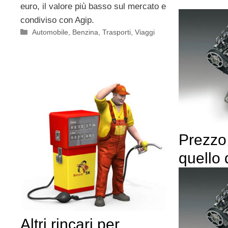
euro, il valore più basso sul mercato e
condiviso con Agip.
Categorie
Automobile
,
Benzina
,
Trasporti
,
Viaggi
Prezzo
quello 
Altri rincari per