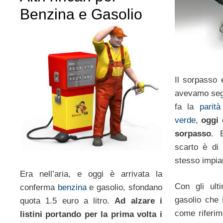
Benzina e Gasolio
Il sorpasso e
avevamo seg
fa la
parit
verde
,
oggi 
sorpasso
. 
scarto è di 
stesso impia
Era nell’aria, e oggi è arrivata la
Con gli ulti
conferma
benzina
e gasolio, sfondano
gasolio che 
quota 1.5 euro a litro.
Ad alzare i
come riferim
listini portando per la prima volta i