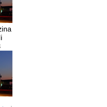
zina
i
8