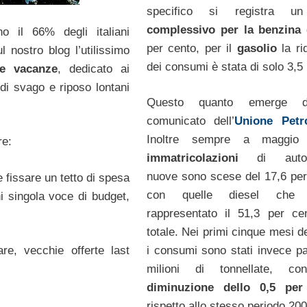
specifico si registra 
complessivo per la benzina
d
no il 66% degli italiani
per cento, per il
gasolio
la r
nostro blog l’utilissimo
dei consumi è stata di solo 3,5 
le vacanze
, dedicato ai
di svago e riposo lontani
Questo quanto emerge 
comunicato dell’
Unione Petro
Inoltre sempre a maggio
re:
immatricolazioni
di autove
nuove sono scese del 17,6 per
e fissare un tetto di spesa
con quelle diesel che 
 singola voce di budget,
rappresentato il 51,3 per ce
totale. Nei primi cinque mesi d
are, vecchie offerte last
i consumi sono stati invece pa
milioni di tonnellate, 
diminuzione dello 0,5 per
rispetto allo stesso periodo 200