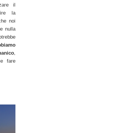
zare il
ire la
che noi
e nulla
otrebbe
bbiamo
manico
,
e fare