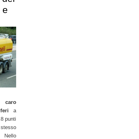
i e
el
caro
feri
a
,8 punti
stesso
 Nello