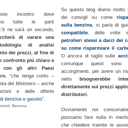
Su questo blog diamo molto 
sto incontro dove
dei consigli su come
risp
ranno tutte le parti
sulla benzina
, si parla di g
 c’è ne sarà un secondo,
compatibile
, delle volte 
ercherà di varare una
petrolieri stessi a darci dei c
odologia di analisi
su come risparmiare il carb
to dei prezzi, al fine di
O ancora di taglio sulle
acci
n confronto più chiaro e
comunque questi sono p
e con gli altri Paesi
accorgimenti, per avere un ri
uro
, “che tenga conto –
netto
bisognerebbe inter
ota del Ministero – anche
direttamente sui prezzi applic
ozioni e delle offerte
distributori
.
 di
benzina e gasolio
”.
menti
,
Benzina
Ovviamente noi consumato
possiamo fare nulla in merito
che chiedere tramite le assoc