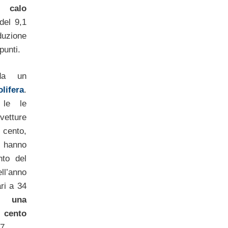
un
calo
el 9,1
iduzione
punti.
da un
lifera
.
 le le
tture
 cento,
hanno
nto del
ell’anno
ri a 34
con
una
 cento
7.