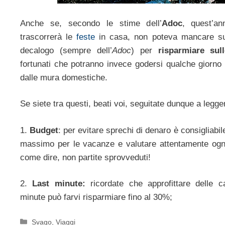
Anche se, secondo le stime dell’
Adoc
, quest’an
trascorrerà le
feste
in casa, non poteva mancare sul 
decalogo (sempre dell’
Adoc
) per
risparmiare sul
fortunati che potranno invece godersi qualche giorno 
dalle mura domestiche.
Se siete tra questi, beati voi, seguitate dunque a legge
1.
Budget
: per evitare sprechi di denaro è consigliabil
massimo per le vacanze e valutare attentamente ogni
come dire, non partite sprovveduti!
2.
Last minute:
ricordate che
approfittare delle c
minute può farvi risparmiare fino al 30%;
Categorie
Svago
,
Viaggi