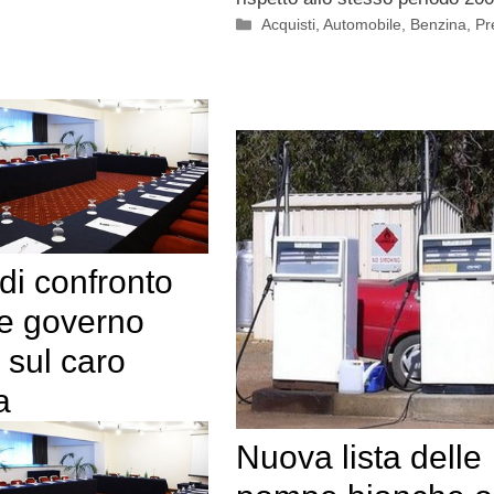
Categorie
Acquisti
,
Automobile
,
Benzina
,
Pr
di confronto
 e governo
o sul caro
a
Nuova lista delle