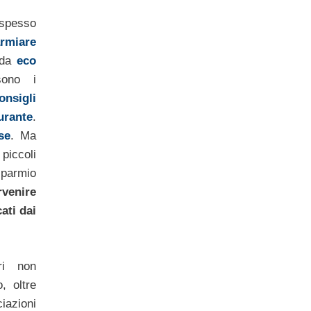
spesso
armiare
uida
eco
sono i
onsigli
urante
.
se
. Ma
iccoli
sparmio
venire
ati dai
ri non
, oltre
iazioni