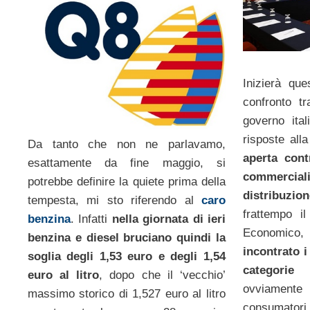
Inizierà que
confronto t
governo ital
risposte alla
Da tanto che non ne parlavamo,
aperta contr
esattamente da fine maggio, si
commerciali
potrebbe definire la quiete prima della
distribuzio
tempesta, mi sto riferendo al
caro
frattempo il
benzina
. Infatti
nella giornata di ieri
Economic
benzina e diesel bruciano quindi la
incontrato i
soglia degli 1,53 euro e degli 1,54
categorie 
euro al litro
, dopo che il ‘vecchio’
ovviamente
massimo storico di 1,527 euro al litro
consumatori.