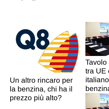
Tavolo 
tra UE
italian
Un altro rincaro per
benzin
la benzina, chi ha il
prezzo più alto?