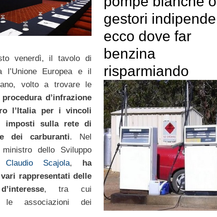
pompe bianche o
gestori indipenden
ecco dove far
benzina
sto venerdì, il tavolo di
risparmiando
ra l’Unione Europea e il
iano, volto a trovare le
procedura d’infrazione
o l’Italia per i vincoli
 imposti sulla rete di
ne dei carburanti
. Nel
 ministro dello Sviluppo
o,
Claudio Scajola
,
ha
 vari rappresentati delle
d’interesse
, tra cui
 le associazioni dei