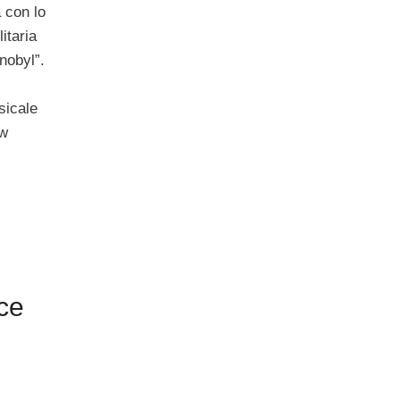
 con lo
litaria
nobyl”.
sicale
ow
ce