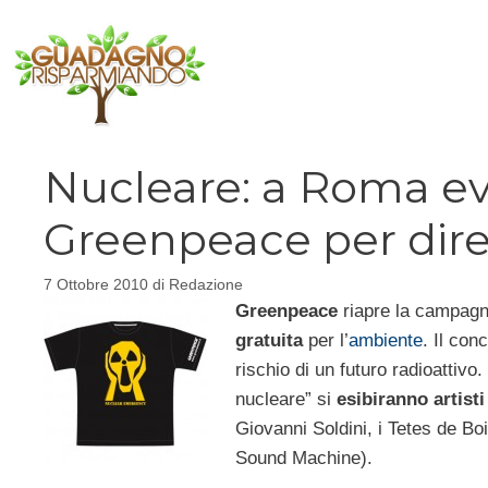
Vai
al
contenuto
Nucleare: a Roma ev
Greenpeace per dire
7 Ottobre 2010
di
Redazione
Greenpeace
riapre la campag
gratuita
per l’
ambiente
. Il con
rischio di un futuro radioattiv
nucleare” si
esibiranno artisti
Giovanni Soldini, i Tetes de Boi
Sound Machine).