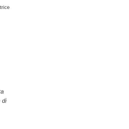
trice
,
ta
 di