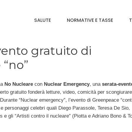
SALUTE
NORMATIVE E TASSE
T
ento gratuito di
 “no”
na
No Nucleare
con
Nuclear Emergency
, una
serata-event
certo gratuito fonderà letture, video, comicità per scongiurare 
o. Durante “Nuclear emergency”, l’evento di Greenpeace “contr
e personaggi celebri quali Diego Parassole, Teresa De Sio,
s e gli “Artisti contro il nucleare” (Piotta e Adriano Bono & 