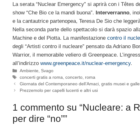
La serata “Nuclear Emergency” si aprirà con i Têtes de
show “Che Bio ce la mandi buona”.
Interverranno
, ino
e la cantautrice partenopea, Teresa De Sio che leggerà “
Nella seconda parte dello spettacolo si darà spazio al
Machine e del Piotta. La manifestazione
contro il nucl
degli “Artisti contro il nucleare” pensato da Adriano
Warrior, il memorabile veliero di Greenpeace. L’ingresso
all’indirizzo
www.greenpeace.it/nuclear-emergency
.
Categorie
Ambiente
,
Svago
Tag
concerti gratis a roma
,
concerto
,
roma
Giornata del Contemporaneo dell’Amaci, gratis musei e galle
Prezzemolo per capelli lucenti e altri usi
1 commento su “Nucleare: a R
per dire “no””