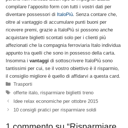
compilare l’apposito form con tutti i vostri dati per
diventare possessori di
ItaloPiù
. Senza contare che,
oltre al vantaggio di accumulare punti buoni per
ricevere premi, grazie a ItaloPiù si possono anche
acquistare biglietti scontati solo per i clienti più
affezionati che la compagnia ferroviaria Italo individua
appunto tra quelli che sono in possesso della carta.
Insomma i
vantaggi
di sottoscrivere ItaloPiù sono
tantissimi per cui, se il vostro obiettivo è il risparmio,
il consiglio migliore è quello di affidarvi a questa card.
Categorie
Trasporti
Tag
offerte italo
,
risparmiare biglietti treno
Idee relax economiche per ottobre 2015
10 consigli pratici per risparmiare soldi
1 commento su “Risparmiare