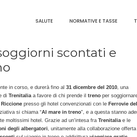
SALUTE
NORMATIVE E TASSE
T
soggiorni scontati e
no
nte in corso, e durerà fino al
31 dicembre del 2010
, una
 di
Trenitalia
a favore di chi prende il
treno
per soggiornar
a
Riccione
presso gli hotel convenzionati con le
Ferrovie del
niziativa si chiama “
Al mare in treno
”, e a questa stanno ad
e moltissimi hotel. Grazie ad un’intesa fra
Trenitalia
e le
ni degli albergatori
, unitamente alla collaborazione offerta
sconti
sul viaggio in treno o addirittura
viaggiare gratis
.