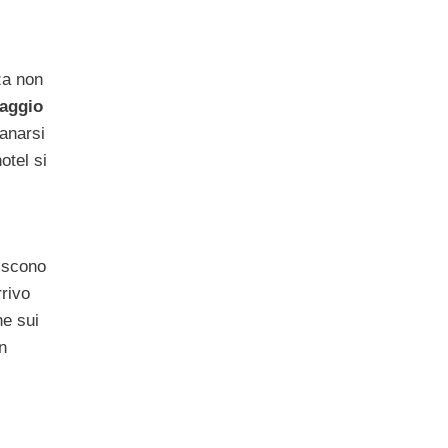
za non
iaggio
anarsi
otel si
riscono
rivo
e sui
n