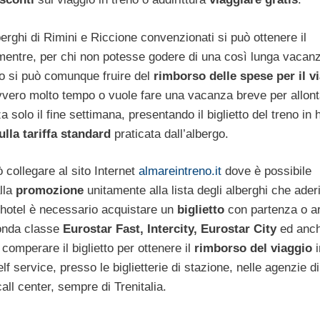
erghi di Rimini e Riccione convenzionati si può ottenere il
mentre, per chi non potesse godere di una così lunga vacan
o si può comunque fruire del
rimborso delle spese per il v
avvero molto tempo o vuole fare una vacanza breve per allont
olo il fine settimana, presentando il biglietto del treno in h
lla tariffa standard
praticata dall’albergo.
ò collegare al sito Internet
almareintreno.it
dove è possibile
alla
promozione
unitamente alla lista degli alberghi che ade
n hotel è necessario acquistare un
biglietto
con partenza o ar
econda classe
Eurostar Fast, Intercity, Eurostar City
ed anch
comperare il biglietto per ottenere il
rimborso del viaggio
i
f service, presso le biglietterie di stazione, nelle agenzie di
ll center, sempre di Trenitalia.