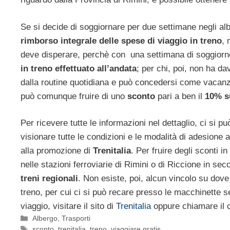
Se si decide di soggiornare per due settimane negli alb
rimborso integrale delle spese di viaggio in treno
, 
deve disperare, perchè con una settimana di soggiorn
in treno effettuato all’andata
; per chi, poi, non ha d
dalla routine quotidiana e può concedersi come vacanza s
può comunque fruire di uno
sconto
pari a ben il
10% su
Per ricevere tutte le informazioni nel dettaglio, ci si pu
visionare tutte le condizioni e le modalità di adesione 
alla promozione di
Trenitalia
. Per fruire degli sconti i
nelle stazioni ferroviarie di Rimini o di Riccione in s
treni regionali
. Non esiste, poi, alcun vincolo su dove 
treno, per cui ci si può recare presso le macchinette sel
viaggio, visitare il sito di
Trenitalia
oppure chiamare il ca
Categorie
Albergo
,
Trasporti
Tag
sconto
,
trenitalia
,
treno
,
viaggiare gratis