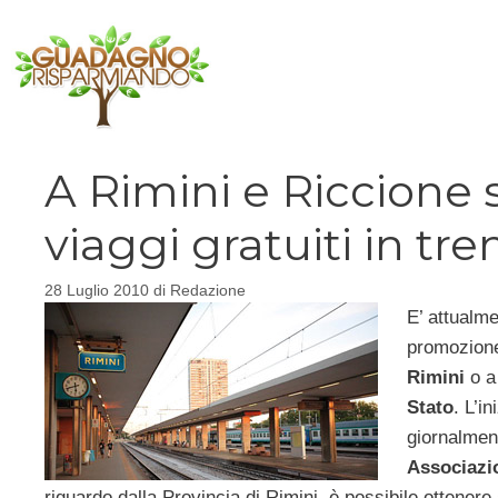
Vai
al
contenuto
A Rimini e Riccione 
viaggi gratuiti in tre
28 Luglio 2010
di
Redazione
E’ attualme
promozione
Rimini
o 
Stato
. L’i
giornalment
Associazio
riguardo dalla Provincia di Rimini, è possibile ottenere