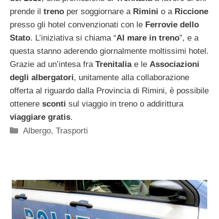
prende il
treno
per soggiornare a
Rimini
o a
Riccione
presso gli hotel convenzionati con le
Ferrovie dello
Stato
. L’iniziativa si chiama “
Al mare in treno
”, e a
questa stanno aderendo giornalmente moltissimi hotel.
Grazie ad un’intesa fra
Trenitalia
e le
Associazioni
degli albergatori
, unitamente alla collaborazione
offerta al riguardo dalla Provincia di Rimini, è possibile
ottenere
sconti
sul viaggio in treno o addirittura
viaggiare gratis
.
Categorie
Albergo
,
Trasporti