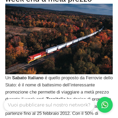
Un
Sabato Italiano
é quello proposto da Ferrovie dello
Stato: é il nome di battesimo dell’interessante
promozione che permette di viaggiare a metà prezzo
durante il week end.
Trenitalia
ha deciso di prorogare
Vuoi pubblicare sul nostro network?
di due mesi la promozione, che resta quindi valida per
partenze fino al 25 febbraio 2012. Con il 50% di