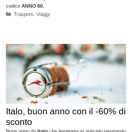
codice
ANNO 60
.
Categorie
Trasporti
,
Viaggi
Italo, buon anno con il -60% di
sconto
Buon anno da
Italo
che festeggia in anticipo regalando