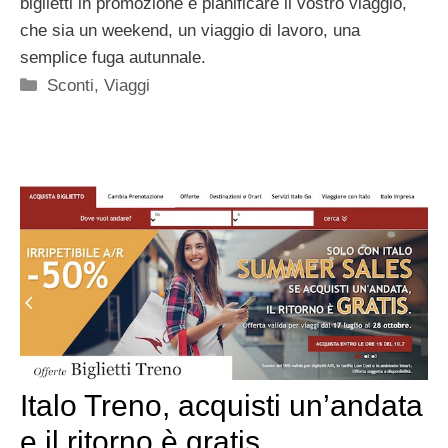
biglietti in promozione e pianificare il vostro viaggio,
che sia un weekend, un viaggio di lavoro, una
semplice fuga autunnale.
Categorie
Sconti
,
Viaggi
Italo Treno, acquisti un’andata
e il ritorno è gratis