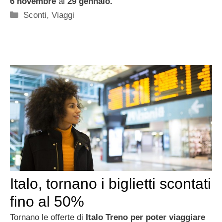
6 novembre
al
29 gennaio.
Categorie
Sconti
,
Viaggi
Italo, tornano i biglietti scontati
fino al 50%
Tornano le offerte di
Italo Treno per poter viaggiare