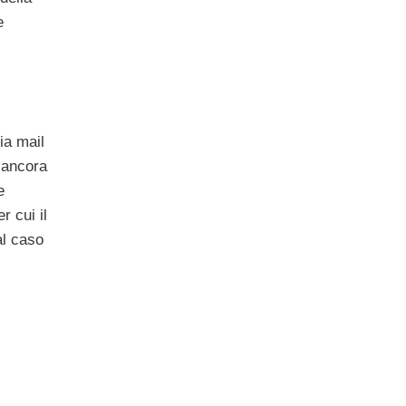
e
ia mail
e ancora
e
r cui il
al caso