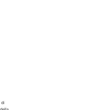
 di
della