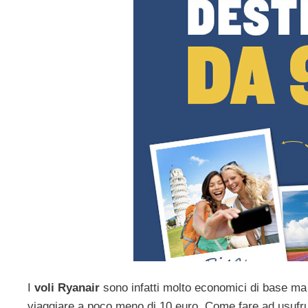
I
voli Ryanair
sono infatti molto economici di base ma 
viaggiare a poco meno di 10 euro. Come fare ad usufru