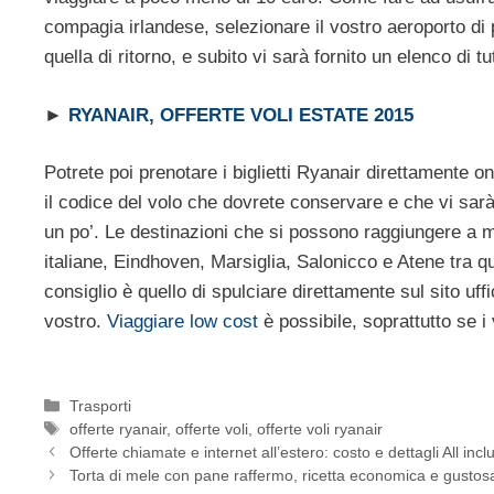
compagia irlandese, selezionare il vostro aeroporto di p
quella di ritorno, e subito vi sarà fornito un elenco di tutt
►
RYANAIR, OFFERTE VOLI ESTATE 2015
Potrete poi prenotare i biglietti Ryanair direttamente on
il codice del volo che dovrete conservare e che vi sarà 
un po’. Le destinazioni che si possono raggiungere a m
italiane, Eindhoven, Marsiglia, Salonicco e Atene tra q
consiglio è quello di spulciare direttamente sul sito uff
vostro.
Viaggiare low cost
è possibile, soprattutto se i
Categorie
Trasporti
Tag
offerte ryanair
,
offerte voli
,
offerte voli ryanair
Offerte chiamate e internet all’estero: costo e dettagli All inc
Torta di mele con pane raffermo, ricetta economica e gustos