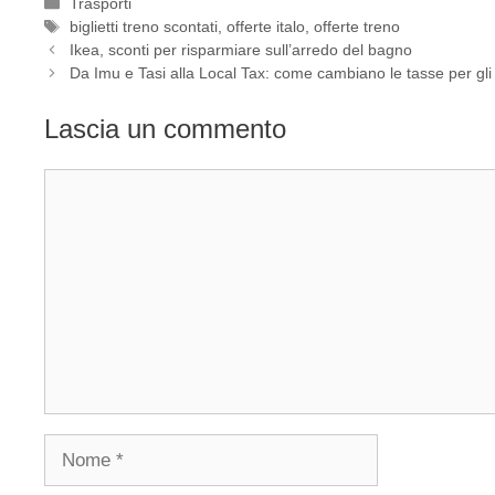
Categorie
Trasporti
Tag
biglietti treno scontati
,
offerte italo
,
offerte treno
Ikea, sconti per risparmiare sull’arredo del bagno
Da Imu e Tasi alla Local Tax: come cambiano le tasse per gli i
Lascia un commento
Commento
Nome