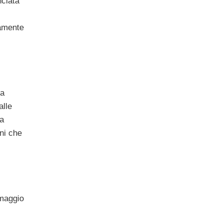
nciata
tamente
la
alle
ia
oni che
 maggio