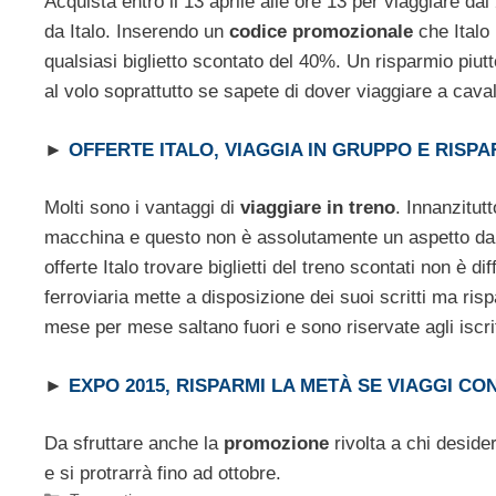
Acquista entro il 13 aprile alle ore 13 per viaggiare da
da Italo. Inserendo un
codice promozionale
che Italo 
qualsiasi biglietto scontato del 40%. Un risparmio pi
al volo soprattutto se sapete di dover viaggiare a caval
►
OFFERTE ITALO, VIAGGIA IN GRUPPO E RISP
Molti sono i vantaggi di
viaggiare in treno
. Innanzitut
macchina e questo non è assolutamente un aspetto da s
offerte Italo trovare biglietti del treno scontati non è 
ferroviaria mette a disposizione dei suoi scritti ma ri
mese per mese saltano fuori e sono riservate agli iscritti
►
EXPO 2015, RISPARMI LA METÀ SE VIAGGI CO
Da sfruttare anche la
promozione
rivolta a chi deside
e si protrarrà fino ad ottobre.