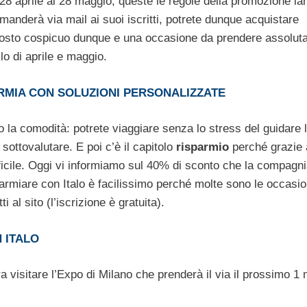
l 28 aprile al 28 maggio, queste le regole della promozione la
manderà via mail ai suoi iscritti, potrete dunque acquistare
uttosto cospicuo dunque e una occasione da prendere assolu
lo di aprile e maggio.
ARMIA CON SOLUZIONI PERSONALIZZATE
to la comodità: potrete viaggiare senza lo stress del guidare 
ottovalutare. E poi c’è il capitolo
risparmio
perché grazie 
difficile. Oggi vi informiamo sul 40% di sconto che la compagn
sparmiare con Italo è facilissimo perché molte sono le occasi
 al sito (l’iscrizione è gratuita).
N ITALO
ra visitare l’Expo di Milano che prenderà il via il prossimo 1