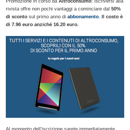
Promozione in corso da
Altroconsumo
: iscriversi alla
rivista offre non pochi vantaggi a cominciare dal
50%
di sconto
sul primo anno di
abbonamento
.
Il costo è
di 7.96 euro anziché 16.20 euro.
Al momento dell’iscrizione sarete immediatamente