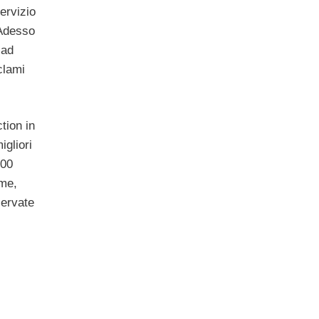
ervizio
Adesso
 ad
clami
tion in
igliori
000
ome,
servate