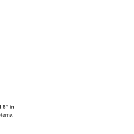
d 8” in
sterna