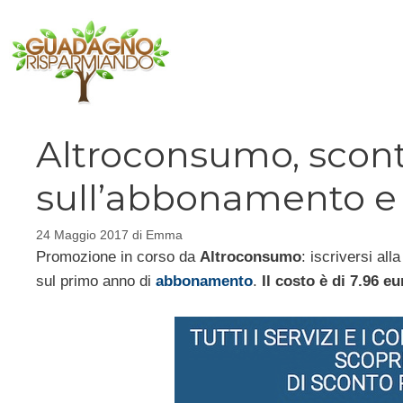
Vai
al
contenuto
Altroconsumo, scon
sull’abbonamento e t
24 Maggio 2017
di
Emma
Promozione in corso da
Altroconsumo
: iscriversi al
sul primo anno di
abbonamento
.
Il costo è di 7.96 e