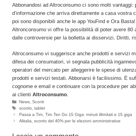
Abbonandosi ad Altroconsumo ci sono molti vantaggi: po
d’informazione che arriva direttamente a casa vostra c
poi sono disponibili anche le app YouFind e Ora Basta
Altronconsumo vi offre la possibilità di poter avere 80 a
dalle controversie per la bolletta ai disservizi. Diritti, 
Altroconsumo vi suggerisce anche prodotti e servizi mig
difesa dei consumatori, vi segnala pubblicità ingannevol
operatori del mercato per alleggerire le spese di utenza
prodotti e servizi testati. Abbonarsi è facilissimo. È suf
cognome e email e continuare con la procedure per abb
ai clienti
Altroconsumo
.
Categorie
News
,
Sconti
Tag
sconto
,
tablet
Passa a Tim, Tim Ten Go 15 Giga: minuti illimitati e 15 giga
Alitalia, sconto del 40% per le elezioni amministrative