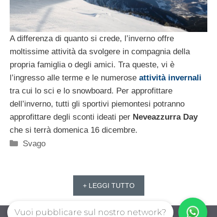
A differenza di quanto si crede, l’inverno offre
moltissime attività da svolgere in compagnia della
propria famiglia o degli amici. Tra queste, vi è
l’ingresso alle terme e le numerose
attività invernali
tra cui lo sci e lo snowboard. Per approfittare
dell’inverno, tutti gli sportivi piemontesi potranno
approfittare degli sconti ideati per
Neveazzurra Day
che si terrà domenica 16 dicembre.
Categorie
Svago
+ LEGGI TUTTO
Vuoi pubblicare sul nostro network?