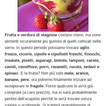
Frutta e verdura di stagione
costano meno, ma sono
alimenti sicuramente più gustosi di quelli coltivati nelle
serre. In questo periodo possiamo trovare
aglio
fresco, cicorie, cipolle e cipollotti freschi, finocchi,
insalate, piselli, asparagi, bietole, lamponi, carote,
cavoli, cavolfiore, porri, ravanelli, rucola, sedani e
spinaci
. E la frutta? Non più solo
mele, arance,
banane, pere
. ora potremo finalmente iniziare ad
assaporare le
fragole
. Forse qualcuno le avrà già
comprate (a caro prezzo), ma si sarà probabilmente
pentito dell’acquisto perchè le avrà trovate senza
sapore o acidognole. Si tratterà probabilmente di