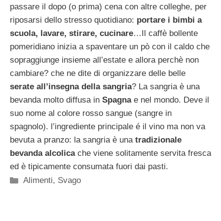
passare il dopo (o prima) cena con altre colleghe, per
riposarsi dello stresso quotidiano:
portare i bimbi a
scuola, lavare, stirare, cucinare
…Il caffè bollente
pomeridiano inizia a spaventare un pò con il caldo che
sopraggiunge insieme all’estate e allora perchè non
cambiare? che ne dite di organizzare delle belle
serate all’insegna della sangria
? La sangria è una
bevanda molto diffusa in
Spagna
e nel mondo. Deve il
suo nome al colore rosso sangue (sangre in
spagnolo). l’ingrediente principale é il vino ma non va
bevuta a pranzo: la sangria è una
tradizionale
bevanda alcolica
che viene solitamente servita fresca
ed è tipicamente consumata fuori dai pasti.
Categorie
Alimenti
,
Svago