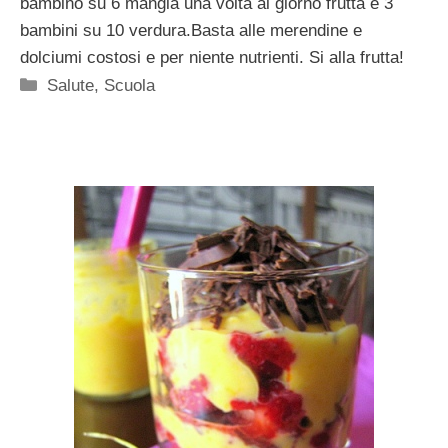
bambino su 6 mangia una volta al giorno frutta e 3
bambini su 10 verdura.Basta alle merendine e
dolciumi costosi e per niente nutrienti. Si alla frutta!
Categorie
Salute
,
Scuola