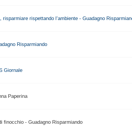
uti, risparmiare rispettando l’ambiente - Guadagno Risparmia
uadagno Risparmiando
S Giornale
Nonna Paperina
 di finocchio - Guadagno Risparmiando