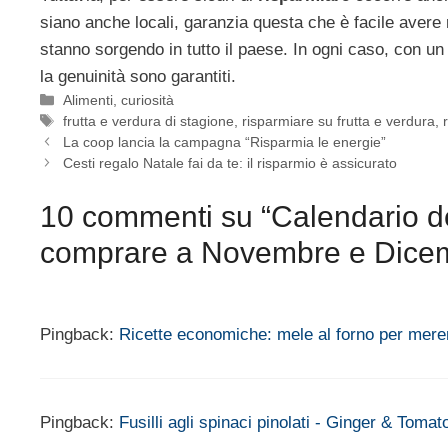
siano anche locali, garanzia questa che è facile avere
stanno sorgendo in tutto il paese. In ogni caso, con un
la genuinità sono garantiti.
Categorie
Alimenti
,
curiosità
Tag
frutta e verdura di stagione
,
risparmiare su frutta e verdura
,
La coop lancia la campagna “Risparmia le energie”
Cesti regalo Natale fai da te: il risparmio è assicurato
10 commenti su “Calendario del
comprare a Novembre e Dice
Pingback:
Ricette economiche: mele al forno per me
Pingback:
Fusilli agli spinaci pinolati - Ginger & Tomat