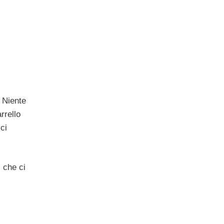
 Niente
rrello
ci
) che ci