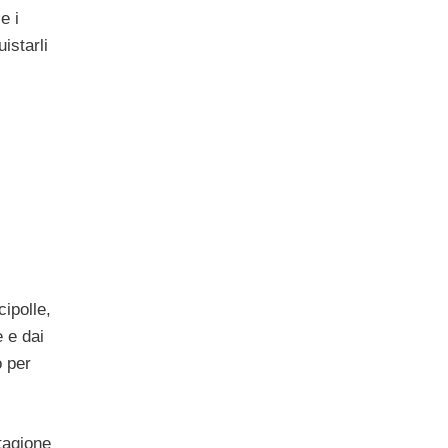
e i
istarli
cipolle,
 e dai
o per
stagione