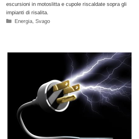
escursioni in motoslitta e cupole riscaldate sopra gli
impianti di risalita.
Categorie
Energia
,
Svago