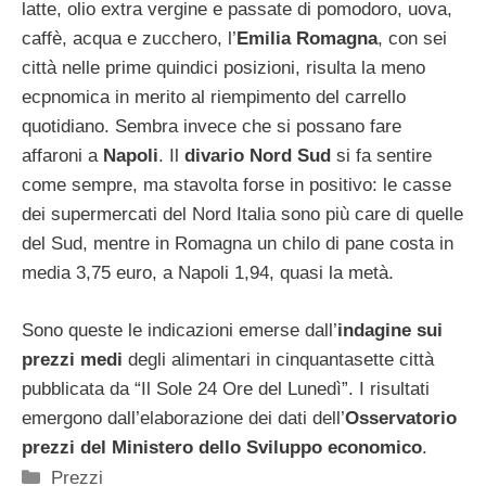
latte, olio extra vergine e passate di pomodoro, uova,
caffè, acqua e zucchero, l’
Emilia Romagna
, con sei
città nelle prime quindici posizioni, risulta la meno
ecpnomica in merito al riempimento del carrello
quotidiano. Sembra invece che si possano fare
affaroni a
Napoli
. Il
divario Nord Sud
si fa sentire
come sempre, ma stavolta forse in positivo: le casse
dei supermercati del Nord Italia sono più care di quelle
del Sud, mentre in Romagna un chilo di pane costa in
media 3,75 euro, a Napoli 1,94, quasi la metà.
Sono queste le indicazioni emerse dall’
indagine sui
prezzi medi
degli alimentari in cinquantasette città
pubblicata da “Il Sole 24 Ore del Lunedì”. I risultati
emergono dall’elaborazione dei dati dell’
Osservatorio
prezzi del Ministero dello Sviluppo economico
.
Categorie
Prezzi