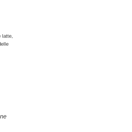
 latte,
elle
ene