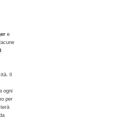
ger
e
 lacune
3
tà. Il
a ogni
mo per
sterà
 da