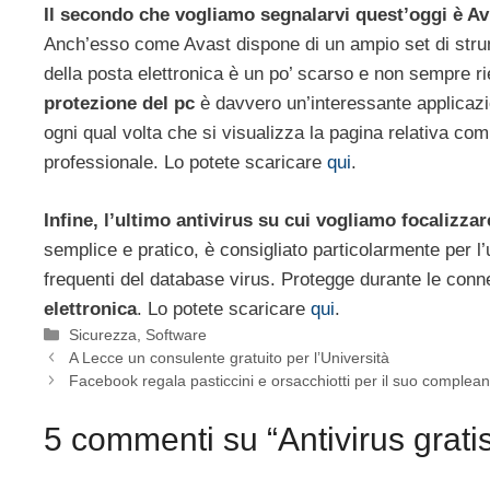
Il secondo che vogliamo segnalarvi quest’oggi è Avi
Anch’esso come Avast dispone di un ampio set di strum
della posta elettronica è un po’ scarso e non sempre r
protezione del pc
è davvero un’interessante applicaz
ogni qual volta che si visualizza la pagina relativa com
professionale. Lo potete scaricare
qui
.
Infine, l’ultimo antivirus su cui vogliamo focalizza
semplice e pratico, è consigliato particolarmente per l
frequenti del database virus. Protegge durante le conn
elettronica
. Lo potete scaricare
qui
.
Categorie
Sicurezza
,
Software
A Lecce un consulente gratuito per l’Università
Facebook regala pasticcini e orsacchiotti per il suo complea
5 commenti su “Antivirus gratis