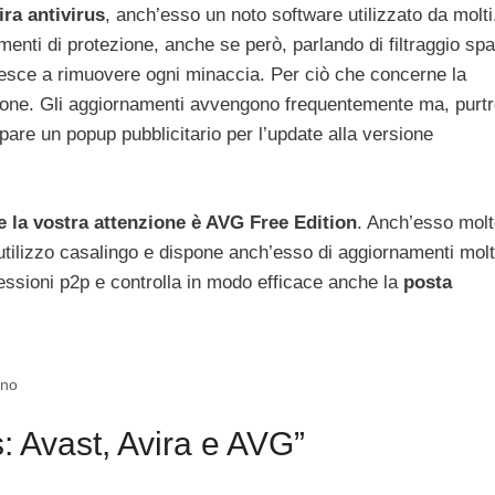
ra antivirus
, anch’esso un noto software utilizzato da molti
enti di protezione, anche se però, parlando di filtraggio sp
iesce a rimuovere ogni minaccia. Per ciò che concerne la
ione. Gli aggiornamenti avvengono frequentemente ma, purt
pare un popup pubblicitario per l’update alla versione
re la vostra attenzione è AVG Free Edition
. Anch’esso mol
’utilizzo casalingo e dispone anch’esso di aggiornamenti mol
essioni p2p e controlla in modo efficace anche la
posta
nno
: Avast, Avira e AVG”