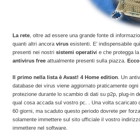
La rete
, oltre ad essere una grande fonte di informazi
quanti altri ancora
virus
esistenti. E’ indispensabile q
presenti nei nostri
sistemi operativ
i e che protegga la
antivirus free
attualmente presenti sulla piazza.
Ecco
Il primo nella lista è Avast! 4 Home edition
. Un antiv
database dei virus viene aggiornato praticamente ogni gi
protezione durante lo scambio di dati su p2p, plug-in d
qual cosa accada sul vostro pc. . Una volta scaricato 
60 giorni, ma scaduto questo periodo dovrete per forz
solamente immettere sul sito ufficiale il vostro indiri
immettere nel software.