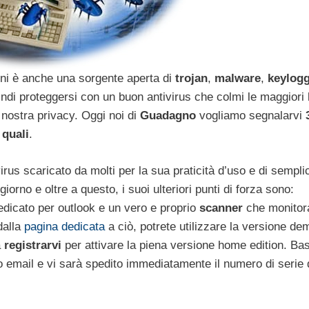
oni è anche una sorgente aperta di
trojan
,
malware
,
keylog
uindi proteggersi con un buon antivirus che colmi le maggiori
 nostra privacy. Oggi noi di
Guadagno
vogliamo segnalarvi
 quali
.
irus scaricato da molti per la sua praticità d’uso e di semplici
orno e oltre a questo, i suoi ulteriori punti di forza sono:
edicato per outlook e un vero e proprio
scanner
che monitor
dalla
pagina dedicata
a ciò, potrete utilizzare la versione de
a
registrarvi
per attivare la piena versione home edition. Ba
zzo email e vi sarà spedito immediatamente il numero di serie