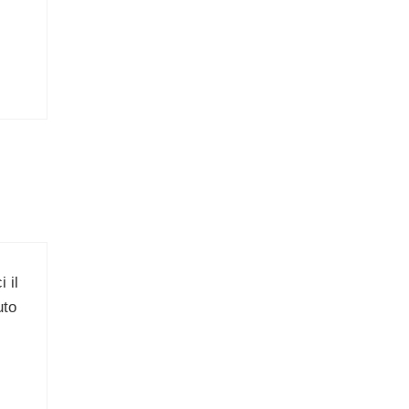
 il
uto