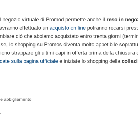
o il negozio virtuale di Promod permette anche il
reso in nego
e avranno effettuato un
acquisto on line
potranno recarsi press
mbiare ciò che abbiamo acquistato entro trenta giorni (termi
sse, lo shopping su Promos diventa molto appetibile soprattu
no strappare gli ultimi capi in offerta prima della chiusura 
ccate sulla pagina ufficiale
e iniziate lo shopping della
collez
ne abbigliamento
a