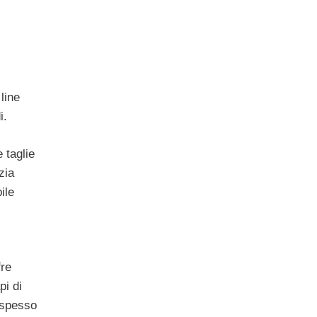
line
i.
 taglie
zia
ile
fre
pi di
 spesso