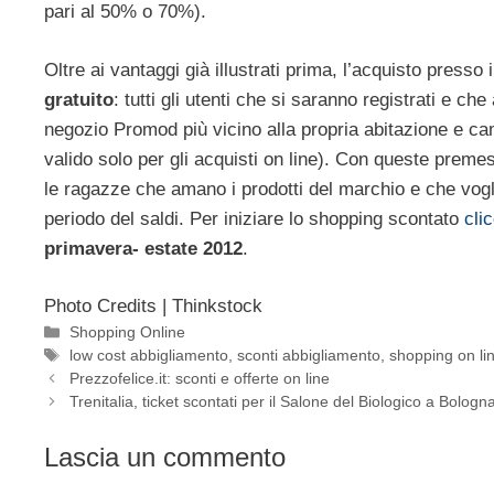
pari al 50% o 70%).
Oltre ai vantaggi già illustrati prima, l’acquisto press
gratuito
: tutti gli utenti che si saranno registrati e ch
negozio Promod più vicino alla propria abitazione e ca
valido solo per gli acquisti on line). Con queste preme
le ragazze che amano i prodotti del marchio e che voglio
periodo del saldi. Per iniziare lo shopping scontato
cli
primavera- estate 2012
.
Photo Credits | Thinkstock
Categorie
Shopping Online
Tag
low cost abbigliamento
,
sconti abbigliamento
,
shopping on li
Prezzofelice.it: sconti e offerte on line
Trenitalia, ticket scontati per il Salone del Biologico a Bologn
Lascia un commento