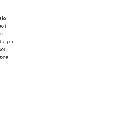
zio
o il
ne
tto per
del
ione