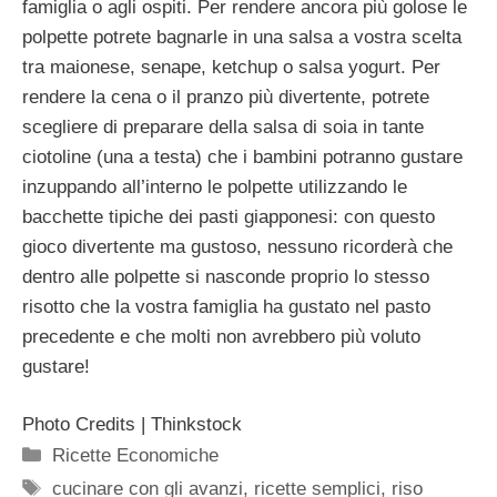
famiglia o agli ospiti. Per rendere ancora più golose le
polpette potrete bagnarle in una salsa a vostra scelta
tra maionese, senape, ketchup o salsa yogurt. Per
rendere la cena o il pranzo più divertente, potrete
scegliere di preparare della salsa di soia in tante
ciotoline (una a testa) che i bambini potranno gustare
inzuppando all’interno le polpette utilizzando le
bacchette tipiche dei pasti giapponesi: con questo
gioco divertente ma gustoso, nessuno ricorderà che
dentro alle polpette si nasconde proprio lo stesso
risotto che la vostra famiglia ha gustato nel pasto
precedente e che molti non avrebbero più voluto
gustare!
Photo Credits | Thinkstock
Categorie
Ricette Economiche
Tag
cucinare con gli avanzi
,
ricette semplici
,
riso