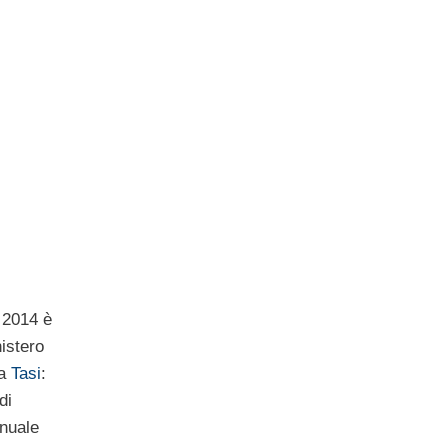
i 2014 è
istero
la
Tasi
:
di
nnuale