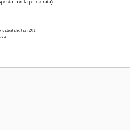
sposto con la prima rata).
a catastale
,
tasi 2014
casa