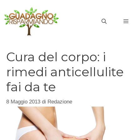
Vai
al
MEN
contenuto
Cura del corpo: i
rimedi anticellulite
fai da te
8 Maggio 2013
di
Redazione