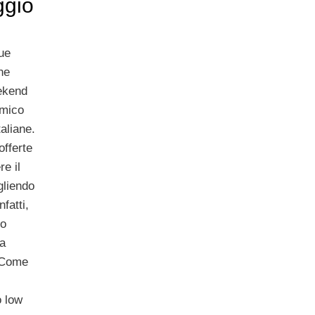
ggio
sue
ne
ekend
omico
taliane.
offerte
re il
gliendo
fatti,
to
na
. Come
o low