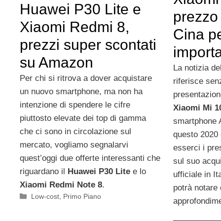
Huawei P30 Lite e
prezzo 
Xiaomi Redmi 8,
Cina p
prezzi super scontati
import
su Amazon
La notizia de
Per chi si ritrova a dover acquistare
riferisce sen
un nuovo smartphone, ma non ha
presentazione
intenzione di spendere le cifre
Xiaomi Mi 1
piuttosto elevate dei top di gamma
smartphone A
che ci sono in circolazione sul
questo 2020 
mercato, vogliamo segnalarvi
esserci i pre
quest’oggi due offerte interessanti che
sul suo acqui
riguardano il
Huawei P30 Lite
e lo
ufficiale in 
Xiaomi Redmi Note 8
.
potrà notare 
Categorie
Low-cost
,
Primo Piano
approfondime