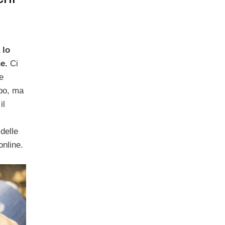
 lo
e.
Ci
e
opo, ma
il
delle
online.