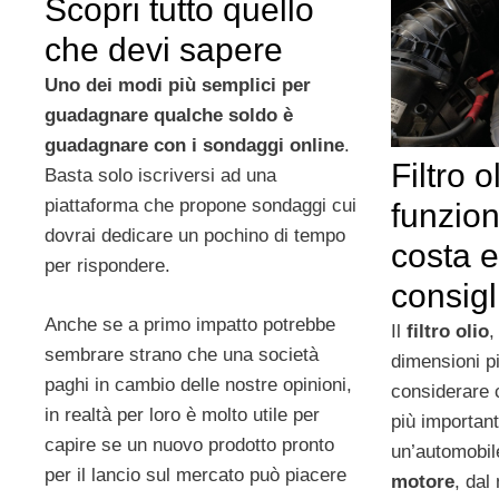
Scopri tutto quello
che devi sapere
Uno dei modi più semplici per
guadagnare qualche soldo è
guadagnare con i sondaggi online
.
Filtro 
Basta solo iscriversi ad una
piattaforma che propone sondaggi cui
funzio
dovrai dedicare un pochino di tempo
costa 
per rispondere.
consigl
Anche se a primo impatto potrebbe
Il
filtro olio
,
sembrare strano che una società
dimensioni pi
paghi in cambio delle nostre opinioni,
considerare 
in realtà per loro è molto utile per
più importanti
capire se un nuovo prodotto pronto
un’automobile
per il lancio sul mercato può piacere
motore
, dal