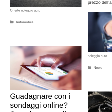
prezzo dell’
Offerte noleggio auto
Categorie
Automobile
noleggio auto
Categorie
News
Guadagnare con i
sondaggi online?