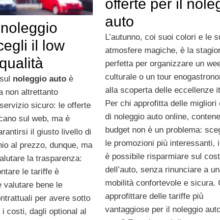
offerte per il nole
auto
 noleggio
L’autunno, coi suoi colori e le 
egli il low
atmosfere magiche, è la stagio
 qualità
perfetta per organizzare un we
culturale o un tour enogastron
 sul
noleggio auto
è
alla scoperta delle eccellenze i
a non altrettanto
Per chi approfitta delle migliori 
servizio sicuro: le offerte
di noleggio auto online, contene
ccano sul web, ma è
budget non è un problema: sce
antirsi il giusto livello di
le promozioni più interessanti, in
hio al prezzo, dunque, ma
è possibile risparmiare sul cos
alutare la trasparenza:
dell’auto, senza rinunciare a u
ntare le tariffe è
mobilità confortevole e sicura
 valutare bene le
approfittare delle tariffe più
ntrattuali per avere sotto
vantaggiose per il noleggio aut
i i costi, dagli optional al