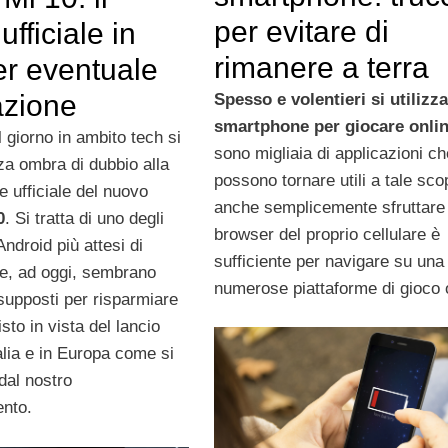
per evitare di
ufficiale in
rimanere a terra
er eventuale
azione
Spesso e volentieri si utilizza
smartphone per giocare onlin
l giorno in ambito tech si
sono migliaia di applicazioni ch
za ombra di dubbio alla
possono tornare utili a tale sc
 ufficiale del nuovo
anche semplicemente sfruttare 
0
. Si tratta di uno degli
browser del proprio cellulare è
ndroid più attesi di
sufficiente per navigare su una 
e, ad oggi, sembrano
numerose piattaforme di gioco 
supposti per risparmiare
sto in vista del lancio
Italia e in Europa come si
dal nostro
nto.