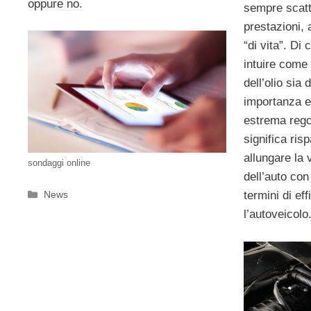
oppure no.
sempre scatt
prestazioni, 
“di vita”. Di
intuire come 
dell’olio sia
importanza e
estrema regol
significa ris
allungare la 
sondaggi online
dell’auto con
Categorie
News
termini di eff
l’autoveicolo