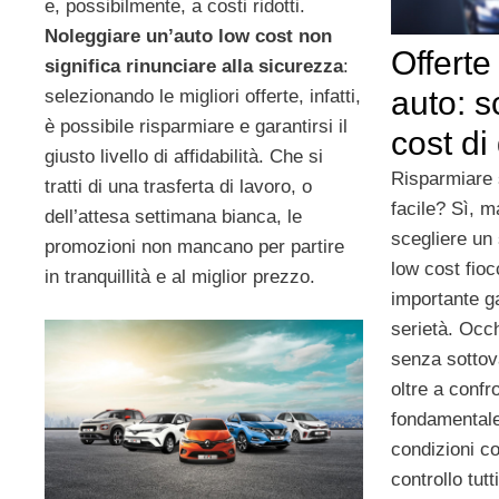
e, possibilmente, a costi ridotti.
Noleggiare un’auto low cost non
Offerte
significa rinunciare alla sicurezza
:
auto: sc
selezionando le migliori offerte, infatti,
è possibile risparmiare e garantirsi il
cost di
giusto livello di affidabilità. Che si
Risparmiare
tratti di una trasferta di lavoro, o
facile? Sì, m
dell’attesa settimana bianca, le
scegliere un 
promozioni non mancano per partire
low cost fio
in tranquillità e al miglior prezzo.
importante gar
serietà. Occ
senza sottov
oltre a confro
fondamentale
condizioni co
controllo tutt