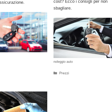
cost? Ecco i consigli per non
assicurazione.
sbagliare.
noleggio auto
Categorie
Prezzi