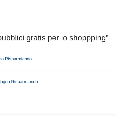
bblici gratis per lo shoppping”
gno Risparmiando
uadagno Risparmiando