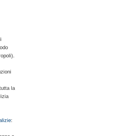
i
modo
opoli).
zioni
utta la
lizia
lizie
: