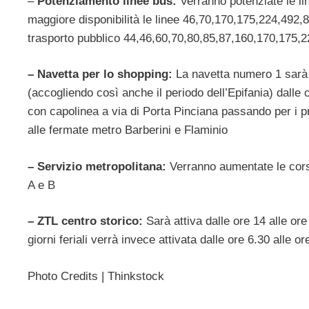
–
Potenziamento linee bus:
Verranno potenziate le lin
maggiore disponibilità le linee 46,70,170,175,224,492,81
trasporto pubblico 44,46,60,70,80,85,87,160,170,175,
– Navetta per lo shopping:
La navetta numero 1 sarà a 
(accogliendo così anche il periodo dell’Epifania) dalle o
con capolinea a via di Porta Pinciana passando per i prin
alle fermate metro Barberini e Flaminio
– Servizio metropolitana:
Verranno aumentate le corse 
A e B
– ZTL centro storico:
Sarà attiva dalle ore 14 alle ore
giorni feriali verrà invece attivata dalle ore 6.30 alle or
Photo Credits | Thinkstock