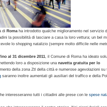
tà di
Roma
ha introdotto qualche miglioramento nel servizio d
dini la possibilità di lasciare a casa la loro vettura; un bel 
acevole lo shopping natalizio (sempre molto difficile nelle metr
fino al 31 dicembre 2011
, il Comune di Roma ha ideato solu
i mettendo loro a disposizione una
navetta gratuita per lo
amento della zona Ztl della città e numerose agevolazioni su t
g
saranno inoltre aumentati gli ausiliari del traffico e della Po
e interesseranno tutti i cittadini alle prese con le
spese nata