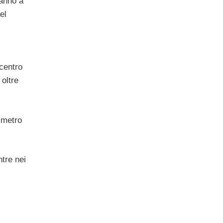
ranno a
el
 centro
 oltre
e metro
ntre nei