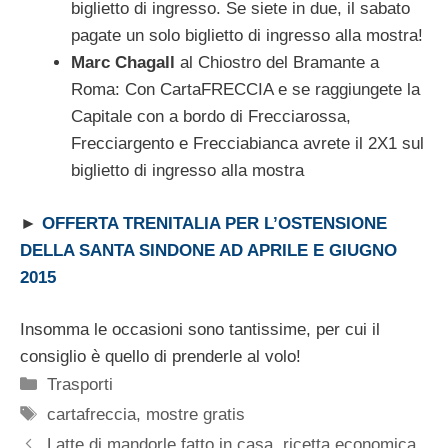
biglietto di ingresso. Se siete in due, il sabato
pagate un solo biglietto di ingresso alla mostra!
Marc Chagall
al Chiostro del Bramante a
Roma: Con CartaFRECCIA e se raggiungete la
Capitale con a bordo di Frecciarossa,
Frecciargento e Frecciabianca avrete il 2X1 sul
biglietto di ingresso alla mostra
►
OFFERTA TRENITALIA PER L’OSTENSIONE
DELLA SANTA SINDONE AD APRILE E GIUGNO
2015
Insomma le occasioni sono tantissime, per cui il
consiglio è quello di prenderle al volo!
Categorie
Trasporti
Tag
cartafreccia
,
mostre gratis
Latte di mandorle fatto in casa, ricetta economica