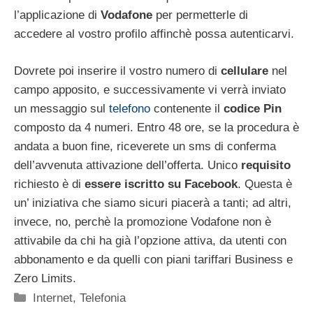
l’applicazione di
Vodafone
per permetterle di
accedere al vostro profilo affinchè possa autenticarvi.
Dovrete poi inserire il vostro numero di
cellulare
nel
campo apposito, e successivamente vi verrà inviato
un messaggio sul
telefono
contenente il
codice Pin
composto da 4 numeri. Entro 48 ore, se la procedura è
andata a buon fine, riceverete un sms di conferma
dell’avvenuta attivazione dell’offerta. Unico
requisito
richiesto è di
essere iscritto su Facebook
. Questa è
un’ iniziativa che siamo sicuri piacerà a tanti; ad altri,
invece, no, perchè la promozione Vodafone non è
attivabile da chi ha già l’opzione attiva, da utenti con
abbonamento e da quelli con piani tariffari Business e
Zero Limits.
Categorie
Internet
,
Telefonia