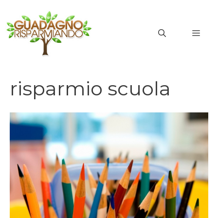
Vai
al
MEN
contenuto
risparmio scuola
risparmio scuola