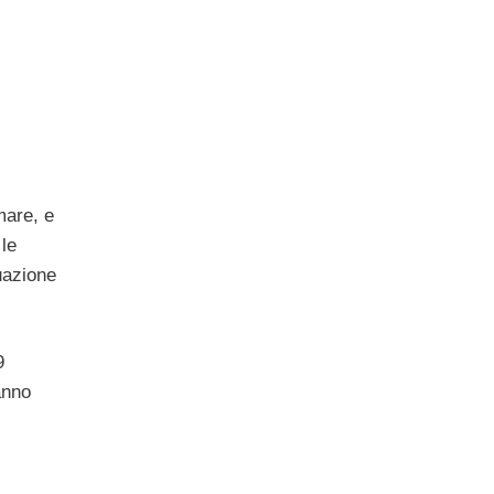
mare, e
le
uazione
9
anno