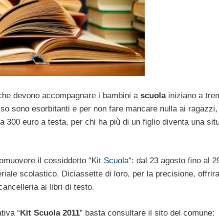
ri che devono accompagnare i bambini a
scuola
iniziano a tre
o sono esorbitanti e per non fare mancare nulla ai ragazzi, 
300 euro a testa, per chi ha più di un figlio diventa una sit
omuovere il cossiddetto “Kit
Scuola
“: dal 23 agosto fino al 2
iale scolastico. Diciassette di loro, per la precisione, offrir
ncelleria ai libri di testo.
tiva “
Kit Scuola 2011
” basta consultare il sito del comune: