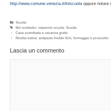
http://www.comune.venezia.it/kitscuola
oppure notare il
Categorie
Scuola
Tag
libri scolastici
,
risparmio scuola
,
Scuola
Casa scambiata e vacanza gratis
Ricetta estiva: antipasto freddo fichi, formaggio e prosciutto
Lascia un commento
Commento