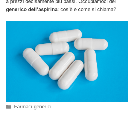
a prezzi decisamente più bassi. Occupiamoci del
generico dell’aspirina
: cos’è e come si chiama?
Categorie
Farmaci generici