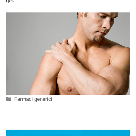
gel.
Categorie
Farmaci generici