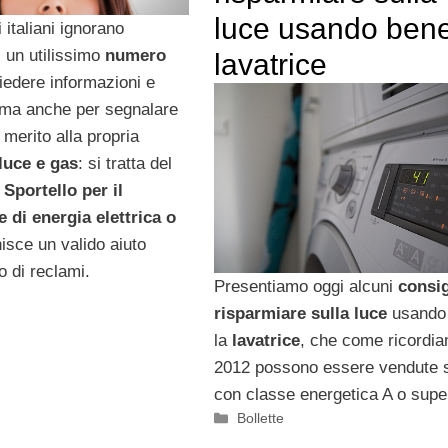
luce usando bene
i italiani ignorano
i un utilissimo
numero
lavatrice
iedere informazioni e
(ma anche per segnalare
n merito alla propria
 luce e gas
: si tratta del
o
Sportello per il
di energia elettrica o
nisce un valido aiuto
o di reclami.
Presentiamo oggi alcuni
consig
risparmiare sulla luce
usando
la
lavatrice
, che come ricordia
2012 possono essere vendute 
con classe energetica A o supe
Categorie
Bollette