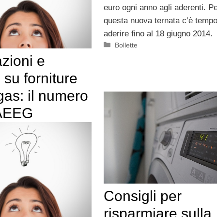
euro ogni anno agli aderenti. P
questa nuova ternata c’è tempo
aderire fino al 18 giugno 2014.
Categorie
Bollette
zioni e
 su forniture
gas: il numero
 AEEG
Consigli per
risparmiare sulla