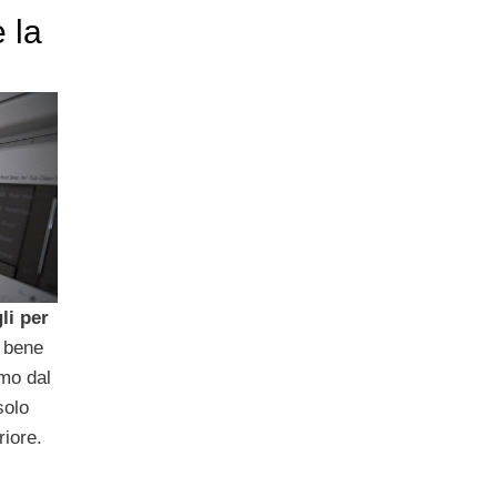
 la
li per
 bene
mo dal
solo
riore.