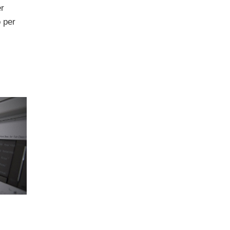
er
 per