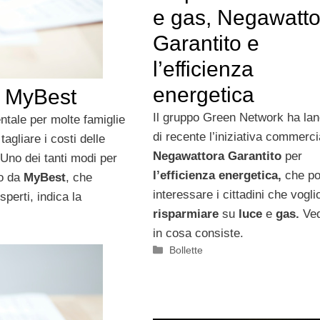
e gas, Negawatto
Garantito e
l’efficienza
energetica
n MyBest
Il gruppo Green Network ha lan
tale per molte famiglie
di recente l’iniziativa commerci
agliare i costi delle
Negawattora Garantito
per
 Uno dei tanti modi per
l’efficienza energetica,
che po
to da
MyBest
, che
interessare i cittadini che vogli
esperti, indica la
risparmiare
su
luce
e
gas.
Ve
in cosa consiste.
Categorie
Bollette