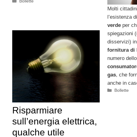
Categorie
Bollette
Molti cittadin
l’esistenza d
verde
per ch
spiegazioni 
disservizi) i
fornitura di
numero dell
consumatore 
gas
, che for
anche in cas
Categorie
Bollette
Risparmiare
sull’energia elettrica,
qualche utile