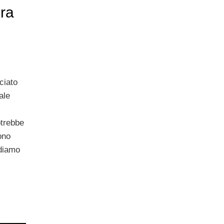
ra
ciato
ale
trebbe
ono
diamo