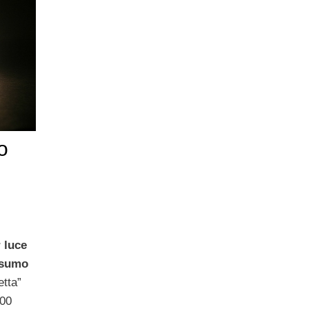
o
 luce
nsumo
etta”
200