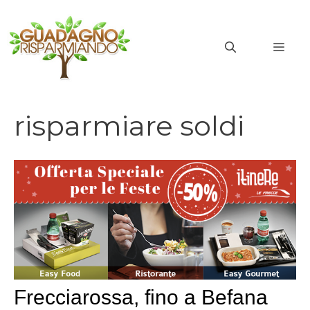
Vai
al
MEN
contenuto
risparmiare soldi
risparmiare soldi
Frecciarossa, fino a Befana