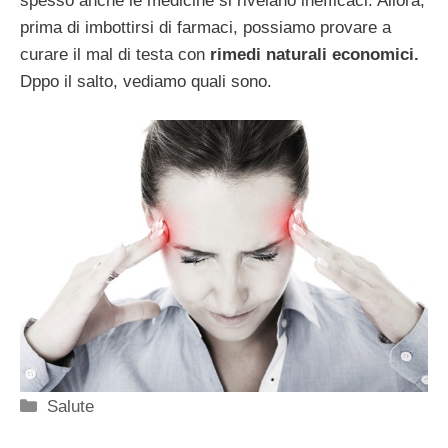
spesso anche le medicine si rivelano inefficaci. Allora,
prima di imbottirsi di farmaci, possiamo provare a
curare il mal di testa con
rimedi naturali economici.
Dppo il salto, vediamo quali sono.
Categorie
Salute