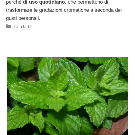
perchè
di uso quotidiano
, che permettono di
trasformare le gradazioni cromatiche a seconda dei
gusti personali.
Categorie
fai da te