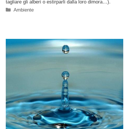
tagliare gli alberi o estirparli dalla loro dimora…).
Categorie
Ambiente