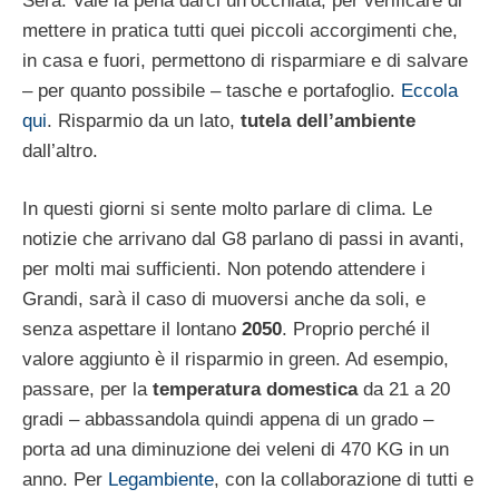
Sera. Vale la pena darci un’occhiata, per verificare di
mettere in pratica tutti quei piccoli accorgimenti che,
in casa e fuori, permettono di risparmiare e di salvare
– per quanto possibile – tasche e portafoglio.
Eccola
qui
. Risparmio da un lato,
tutela dell’ambiente
dall’altro.
In questi giorni si sente molto parlare di clima. Le
notizie che arrivano dal G8 parlano di passi in avanti,
per molti mai sufficienti. Non potendo attendere i
Grandi, sarà il caso di muoversi anche da soli, e
senza aspettare il lontano
2050
. Proprio perché il
valore aggiunto è il risparmio in green. Ad esempio,
passare, per la
temperatura domestica
da 21 a 20
gradi – abbassandola quindi appena di un grado –
porta ad una diminuzione dei veleni di 470 KG in un
anno. Per
Legambiente
, con la collaborazione di tutti e