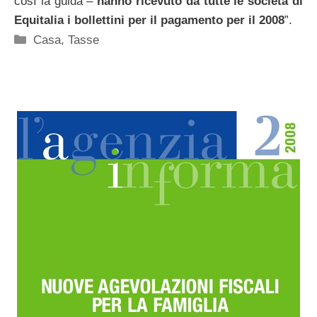
così la guida –
hanno ricevuto da tutte le società di
Equitalia i bollettini per il pagamento per il 2008
”.
Categorie
Casa
,
Tasse