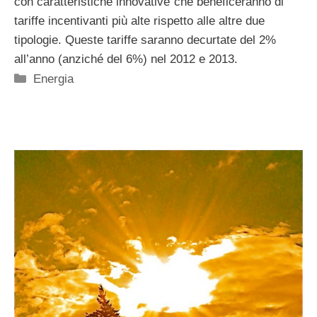
con caratteristiche innovative”che beneficeranno di
tariffe incentivanti più alte rispetto alle altre due
tipologie. Queste tariffe saranno decurtate del 2%
all’anno (anziché del 6%) nel 2012 e 2013.
Categorie
Energia