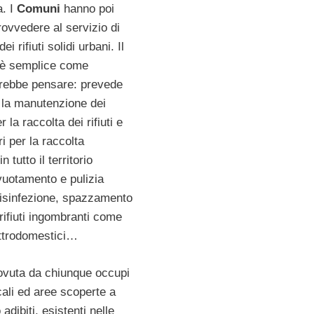
. I
Comuni
hanno poi
provvedere al servizio di
i rifiuti solidi urbani. Il
 è semplice come
rebbe pensare: prevede
e la manutenzione dei
 la raccolta dei rifiuti e
ri per la raccolta
n tutto il territorio
uotamento e pulizia
disinfezione, spazzamento
o rifiuti ingombranti come
ettrodomestici…
ovuta da chiunque occupi
cali ed aree scoperte a
adibiti, esistenti nelle