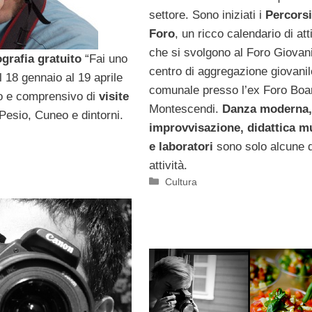
settore. Sono iniziati i
Percorsi
Foro
, un ricco calendario di att
che si svolgono al Foro Giovani,
grafia gratuito
“Fai uno
centro di aggregazione giovanil
al 18 gennaio al 19 aprile
comunale presso l’ex Foro Boar
o e comprensivo di
visite
Montescendi.
Danza moderna,
 Pesio, Cuneo e dintorni.
improvvisazione, didattica m
e laboratori
sono solo alcune d
attività.
Categorie
Cultura