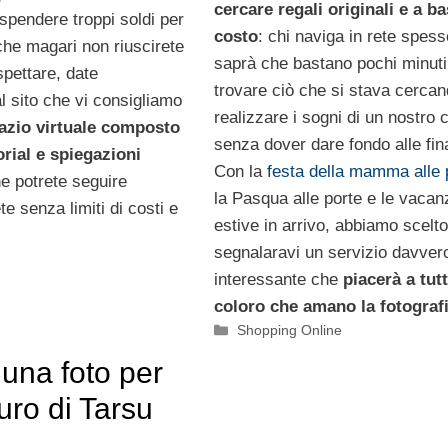
cercare regali originali e a b
spendere troppi soldi per
costo
: chi naviga in rete spess
he magari non riuscirete
saprà che bastano pochi minuti
spettare, date
trovare ciò che si stava cercan
l sito che vi consigliamo
realizzare i sogni di un nostro 
azio virtuale composto
senza dover dare fondo alle fin
orial e spiegazioni
Con la
festa della mamma alle 
e potrete seguire
la Pasqua alle porte e le vacan
e senza limiti di costi e
estive in arrivo, abbiamo scelto
segnalaravi un servizio davver
interessante che
piacerà a tutt
coloro che amano la fotograf
Categorie
Shopping Online
 una foto per
uro di Tarsu