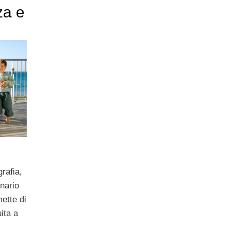
za e
grafia,
enario
ette di
ita a