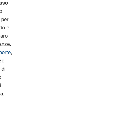
asso
o
 per
do e
caro
anze.
porte
,
ze
 di
o
i
ia
.