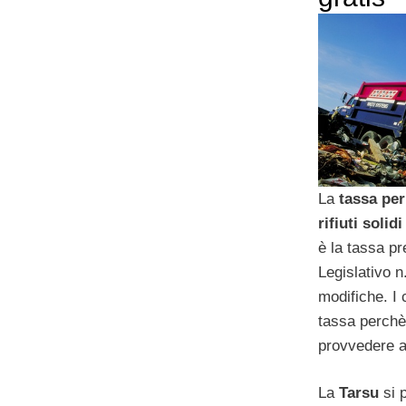
La
tassa per
rifiuti solid
è la tassa pr
Legislativo 
modifiche. I
tassa perchè 
provvedere al
La
Tarsu
si 