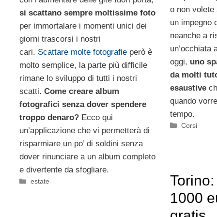
o non volete 
si scattano sempre moltissime foto
un impegno c
per immortalare i momenti unici dei
neanche a ri
giorni trascorsi i nostri
un’occhiata a
cari.
Scattare molte fotografie
però è
oggi,
uno sp
molto semplice, la parte più difficile
da molti tut
rimane lo sviluppo di tutti i nostri
esaustive
ch
scatti.
Come creare album
quando vorret
fotografici senza dover spendere
tempo.
troppo denaro?
Ecco qui
Categorie
Corsi
un’applicazione che vi permetterà di
risparmiare un po’ di soldini senza
dover rinunciare a un album completo
e divertente da sfogliare.
Torino:
Categorie
estate
1000 e
gratis