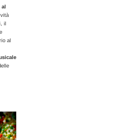
 al
ività
 il
e
io al
usicale
elle