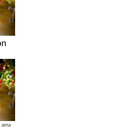
on
hi ama