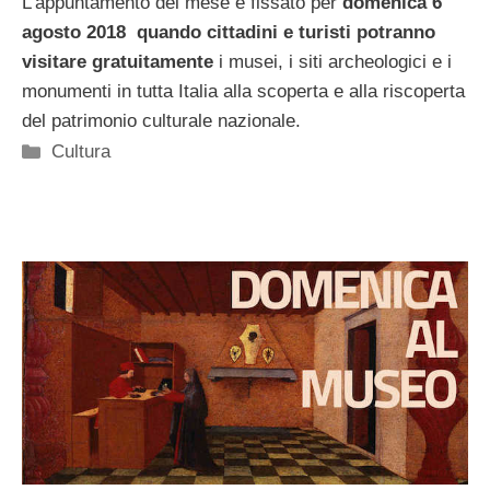
L’appuntamento del mese è fissato per
domenica 6
agosto 2018 quando cittadini e turisti potranno
visitare
gratuitamente
i musei, i siti archeologici e i
monumenti in tutta Italia alla scoperta e alla riscoperta
del patrimonio culturale nazionale.
Categorie
Cultura