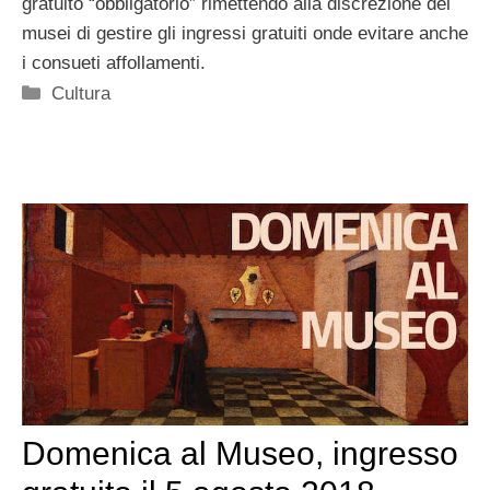
gratuito “obbligatorio” rimettendo alla discrezione dei
musei di gestire gli ingressi gratuiti onde evitare anche
i consueti affollamenti.
Categorie
Cultura
Domenica al Museo, ingresso