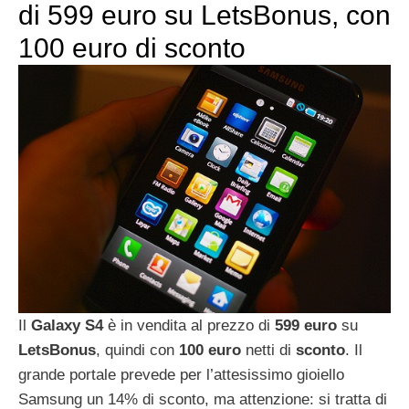
di 599 euro su LetsBonus, con
100 euro di sconto
Il
Galaxy S4
è in vendita al prezzo di
599 euro
su
LetsBonus
, quindi con
100
euro
netti di
sconto
. Il
grande portale prevede per l’attesissimo gioiello
Samsung un 14% di sconto, ma attenzione: si tratta di