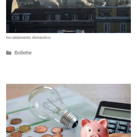
riscaldamento domestico
Categorie
Bollette