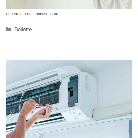
risparmiare coi condizionatori
Categorie
Bollette