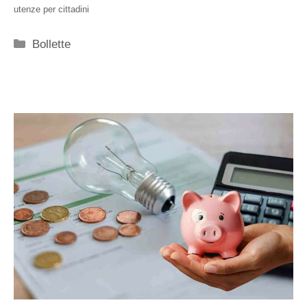
utenze per cittadini
Categorie
Bollette