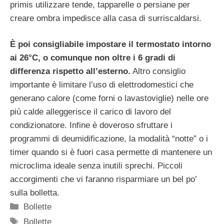
primis utilizzare tende, tapparelle o persiane per
creare ombra impedisce alla casa di surriscaldarsi.
È poi consigliabile impostare il termostato intorno
ai 26°C, o comunque non oltre i 6 gradi di
differenza rispetto all’esterno.
Altro consiglio
importante è limitare l’uso di elettrodomestici che
generano calore (come forni o lavastoviglie) nelle ore
più calde alleggerisce il carico di lavoro del
condizionatore. Infine è doveroso sfruttare i
programmi di deumidificazione, la modalità “notte” o i
timer quando si è fuori casa permette di mantenere un
microclima ideale senza inutili sprechi. Piccoli
accorgimenti che vi faranno risparmiare un bel po’
sulla bolletta.
Categorie
Bollette
Tag
Bollette