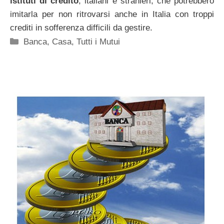
istituti di credito
, italiani e stranieri, che potrebbero
imitarla per non ritrovarsi anche in Italia con troppi
crediti in sofferenza difficili da gestire.
Categorie
Banca
,
Casa
,
Tutti i Mutui