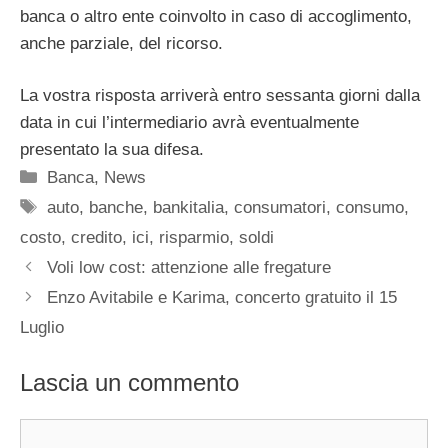
banca o altro ente coinvolto in caso di accoglimento,
anche parziale, del ricorso.
La vostra risposta arriverà entro sessanta giorni dalla
data in cui l’intermediario avrà eventualmente
presentato la sua difesa.
Categorie
Banca
,
News
Tag
auto
,
banche
,
bankitalia
,
consumatori
,
consumo
,
costo
,
credito
,
ici
,
risparmio
,
soldi
Voli low cost: attenzione alle fregature
Enzo Avitabile e Karima, concerto gratuito il 15
Luglio
Lascia un commento
Commento