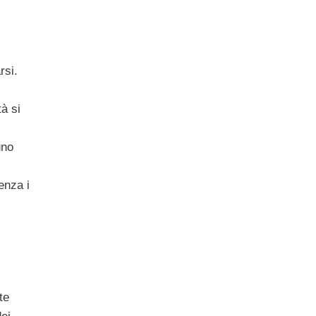
rsi.
à si
uno
enza i
te