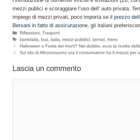
l’introduzione di numerosi vincoli e limitazioni (Ztl, co
mezzi publici e scoraggiare l’uso dell’ auto privata. Ten
impiego di mezzi privati, poco importa se
il prezzo del
Bersani in fatto di assicurazione
, gli italiani preferis
Categorie
Riflessioni
,
Trasporti
Tag
bankitalia
,
bus
,
italia
,
mezzi pubblici
,
servizi
,
treno
Halloween o Festa dei morti? Nel dubbio, ecco la ricetta della
Sul sito di Altroconsumo ora il consumatore ha il mezzo per 
Lascia un commento
Commento