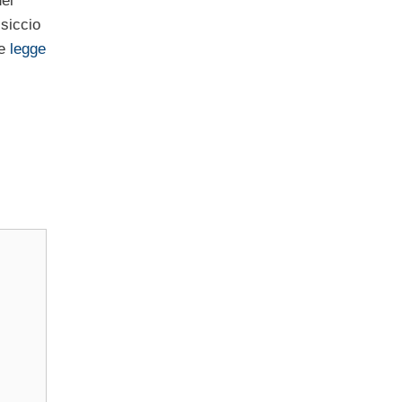
dei
ssiccio
 e
legge