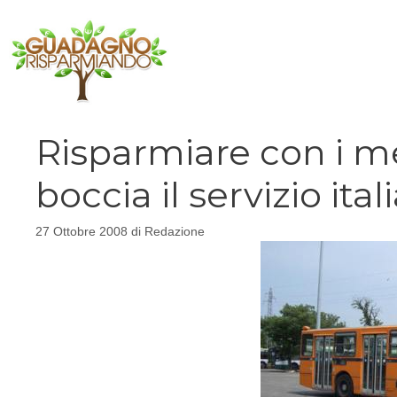
Vai
al
contenuto
Risparmiare con i me
boccia il servizio ita
27 Ottobre 2008
di
Redazione