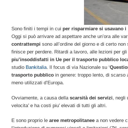
Sono finiti i tempi in cui
per risparmiare si usavano i
Oggi si può arrivare ad aspettare anche un’ora alle var
contrattempi
sono all’ordine del giorno e di certo non 
finisce per perdere. Ritardi a lavoro, alle lezioni per gl
piu’insoddisfatti in Ue per il trasporto pubblico loca
studio
Bankitalia
. Il focus di via Nazionale su ‘
Questio
trasporto pubblico
in genere: troppo lento, di scarso
meno utilizzati d’Europa.
Ovviamente, a causa della
scarsità dei servizi
, negli
velocita’ e ha costi piu’ elevati di tutti gli altri.
E sono proprio le
aree metropolitanee
a non vedere cr