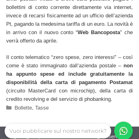
bollettini di conto corrente direttamente via internet,
invece di recarsi fisicamente ad un ufficio dell’azienda
Pt, pagando la medesima tariffa di un euro. La novità è
in arrivo con il nuovo conto “
Web Bancoposta
” che
verrà offerto da aprile.
Il conto telematico “zero spese, zero interessi” – così
come è stato immaginato dall’azienda postale –
non
ha appunto spese ed include gratuitamente la
disponibilità della carta di pagamento Postamat
(circuito MasterCard con microchip), della carta di
credito revolving e del servizio di phobanking.
Categorie
Bollette
,
Tasse
Vuoi pubblicare sul nostro network?
guadagnorisparmiando.com © 2026. All right reserverd.