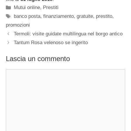
Categorie
Mutui online
,
Prestiti
Tag
banco posta
,
finanziamento
,
gratuite
,
prestito
,
promozioni
Termoli: visite guidate multilingua nel borgo antico
Tantum Rosa velenoso se ingerito
Lascia un commento
Commento