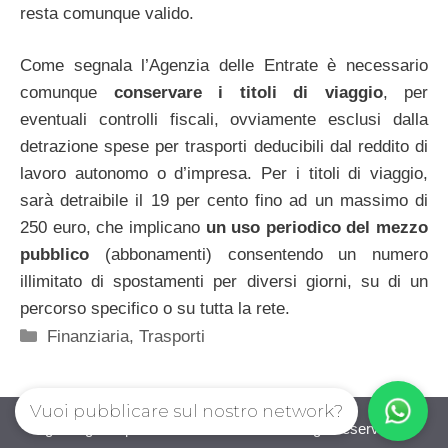
resta comunque valido.
Come segnala l’Agenzia delle Entrate è necessario
comunque
conservare i titoli di viaggio
, per
eventuali controlli fiscali, ovviamente esclusi dalla
detrazione spese per trasporti deducibili dal reddito di
lavoro autonomo o d’impresa. Per i titoli di viaggio,
sarà detraibile il 19 per cento fino ad un massimo di
250 euro, che implicano
un uso periodico del mezzo
pubblico
(abbonamenti) consentendo un numero
illimitato di spostamenti per diversi giorni, su di un
percorso specifico o su tutta la rete.
Categorie
Finanziaria
,
Trasporti
Vuoi pubblicare sul nostro network?
guadagnorisparmiando.com © 2026. All right reserverd.