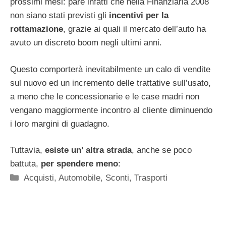
prossimi mesi: pare infatti che nella Finanziaria 2008
non siano stati previsti gli
incentivi per la
rottamazione
, grazie ai quali il mercato dell’auto ha
avuto un discreto boom negli ultimi anni.
Questo comporterà inevitabilmente un calo di vendite
sul nuovo ed un incremento delle trattative sull’usato,
a meno che le concessionarie e le case madri non
vengano maggiormente incontro al cliente diminuendo
i loro margini di guadagno.
Tuttavia,
esiste un’ altra strada
, anche se poco
battuta,
per spendere meno
:
Categorie
Acquisti
,
Automobile
,
Sconti
,
Trasporti