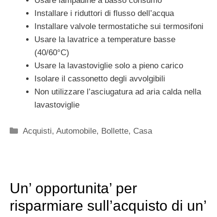
Usare lampadine a basso consumo
Installare i riduttori di flusso dell’acqua
Installare valvole termostatiche sui termosifoni
Usare la lavatrice a temperature basse
(40/60°C)
Usare la lavastoviglie solo a pieno carico
Isolare il cassonetto degli avvolgibili
Non utilizzare l’asciugatura ad aria calda nella
lavastoviglie
Categorie
Acquisti
,
Automobile
,
Bollette
,
Casa
Un’ opportunita’ per
risparmiare sull’acquisto di un’