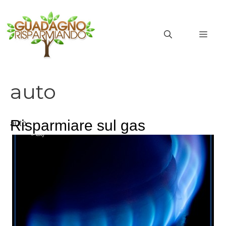
Vai
al
MEN
contenuto
auto
Risparmiare sul gas
auto