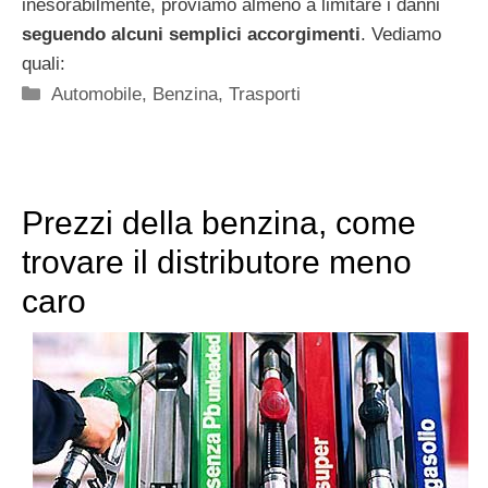
inesorabilmente, proviamo almeno a limitare i danni
seguendo alcuni semplici accorgimenti
. Vediamo
quali:
Categorie
Automobile
,
Benzina
,
Trasporti
Prezzi della benzina, come
trovare il distributore meno
caro